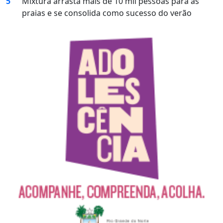
5
Mixtura arrasta mais de 10 mil pessoas para as
praias e se consolida como sucesso do verão