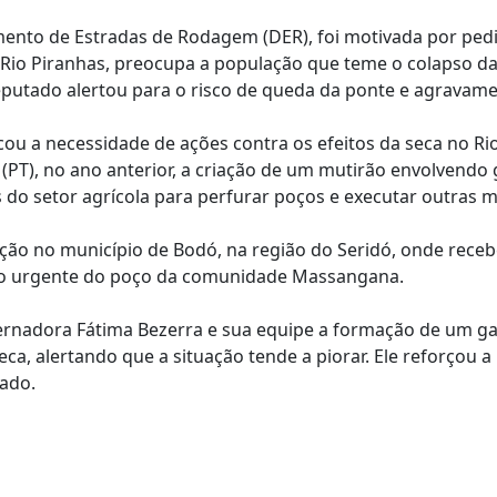
ento de Estradas de Rodagem (DER), foi motivada por pedid
 Rio Piranhas, preocupa a população que teme o colapso da
deputado alertou para o risco de queda da ponte e agravam
cou a necessidade de ações contra os efeitos da seca no Ri
PT), no ano anterior, a criação de um mutirão envolvendo g
es do setor agrícola para perfurar poços e executar outras 
 no município de Bodó, na região do Seridó, onde recebeu
ão urgente do poço da comunidade Massangana.
vernadora Fátima Bezerra e sua equipe a formação de um ga
ca, alertando que a situação tende a piorar. Ele reforçou 
tado.